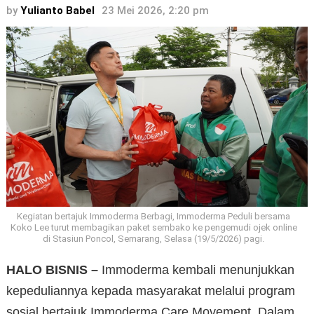
by
Yulianto Babel
23 Mei 2026, 2:20 pm
Kegiatan bertajuk Immoderma Berbagi, Immoderma Peduli bersama
Koko Lee turut membagikan paket sembako ke pengemudi ojek online
di Stasiun Poncol, Semarang, Selasa (19/5/2026) pagi.
HALO BISNIS –
Immoderma kembali menunjukkan
kepeduliannya kepada masyarakat melalui program
sosial bertajuk Immoderma Care Movement. Dalam