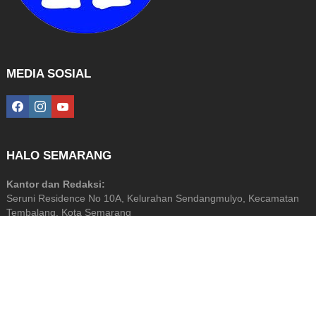
MEDIA SOSIAL
facebook
instagram
youtube
HALO SEMARANG
Kantor dan Redaksi:
Seruni Residence No 10A, Kelurahan Sendangmulyo, Kecamatan
Tembalang, Kota Semarang
Diterbitkan Oleh: PT Halo Media Perkasa
NIB: 9120201872799