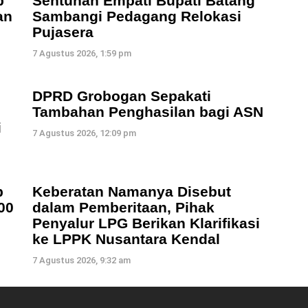
b
Sentuhan Empati Bupati Batang
an
Sambangi Pedagang Relokasi
Pujasera
7 Agustus 2026, 1:59 pm
DPRD Grobogan Sepakati
Tambahan Penghasilan bagi ASN
i
7 Agustus 2026, 12:09 pm
b
Keberatan Namanya Disebut
00
dalam Pemberitaan, Pihak
Penyalur LPG Berikan Klarifikasi
ke LPPK Nusantara Kendal
7 Agustus 2026, 9:32 am