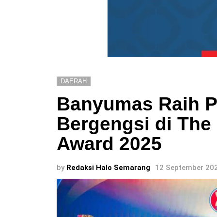
DAERAH
Banyumas Raih 
Bergengsi di Th
Award 2025
by
Redaksi Halo Semarang
12 September 202