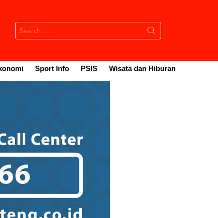
Search
for:
konomi
Sport Info
PSIS
Wisata dan Hiburan