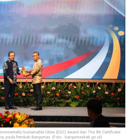
nmentally Sustainable Cities (ESC) Award dan The 5th Certificate
ysia, pada Pemkab Banyumas. (Foto : banyumaskab.go.id)