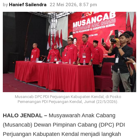
by
Hanief Sailendra
22 Mei 2026, 8:57 pm
Musancab DPC PDI Perjuangan Kabupaten Kendal, di Posko
Pemenangan PDI Perjuangan Kendal, Jumat (22/5/2026).
HALO JENDAL –
Musyawarah Anak Cabang
(Musancab) Dewan Pimpinan Cabang (DPC) PDI
Perjuangan Kabupaten Kendal menjadi langkah