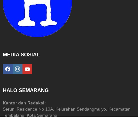
MEDIA SOSIAL
facebook
instagram
youtube
HALO SEMARANG
Kantor dan Redaksi:
Seruni Residence No 10A, Kelurahan Sendangmulyo, Kecamatan
Tembalang, Kota Semarang
Diterbitkan Oleh: PT Halo Media Perkasa