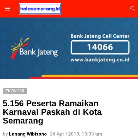
S
Menu
EKONOMI
5.156 Peserta Ramaikan
Karnaval Paskah di Kota
Semarang
by
Lanang Wibisono
26 April 2019, 10:03 am