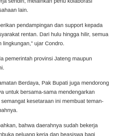
ja sendiri, melainkan perlu kolaborasi
ahaan lain.
erikan pendampingan dan support kepada
arakat rentan. Dari hulu hingga hilir, semua
 lingkungan,” ujar Condro.
a pemerintah provinsi Jateng maupun
i.
amatan Berdaya, Pak Bupati juga mendorong
nya untuk bersama-sama mendengarkan
 semangat kesetaraan ini membuat teman-
bahnya.
bahkan, bahwa daerahnya sudah bekerja
uka peluang kerja dan beasiswa bagi