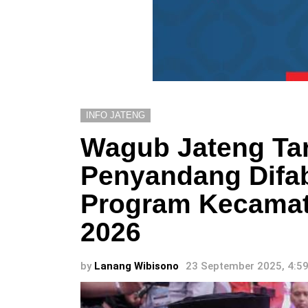
INFO JATENG
Wagub Jateng Ta
Penyandang Difab
Program Kecamat
2026
by
Lanang Wibisono
23 September 2025, 4:5