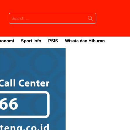
Search
for:
konomi
Sport Info
PSIS
Wisata dan Hiburan