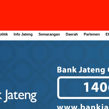
litik
Info Jateng
Semarangan
Daerah
Parlemen
E