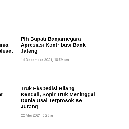
Plh Bupati Banjarnegara
unia
Apresiasi Kontribusi Bank
pleset
Jateng
14 Desember 2021, 10:59 am
Truk Ekspedisi Hilang
ar
Kendali, Sopir Truk Meninggal
Dunia Usai Terprosok Ke
Jurang
22 Mei 2021, 6:25 am