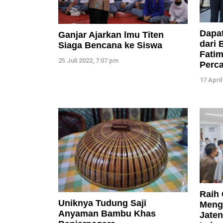
Dapat
Ganjar Ajarkan lmu Titen
dari 
Siaga Bencana ke Siswa
Fatim
25 Juli 2022, 7:07 pm
Perc
17 April
Raih 
Uniknya Tudung Saji
Meng
Anyaman Bambu Khas
Jate