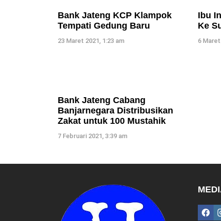
Bank Jateng KCP Klampok
Ibu I
Tempati Gedung Baru
Ke S
23 Maret 2021, 1:23 am
6 Maret
Bank Jateng Cabang
Banjarnegara Distribusikan
Zakat untuk 100 Mustahik
7 Februari 2021, 3:39 am
MEDI
fac