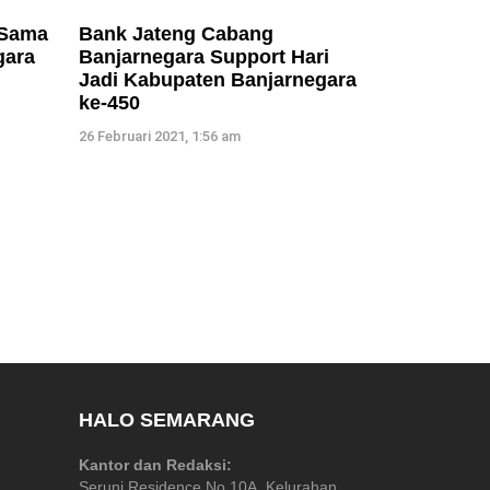
 Sama
Bank Jateng Cabang
gara
Banjarnegara Support Hari
Jadi Kabupaten Banjarnegara
ke-450
26 Februari 2021, 1:56 am
HALO SEMARANG
Kantor dan Redaksi:
Seruni Residence No 10A, Kelurahan