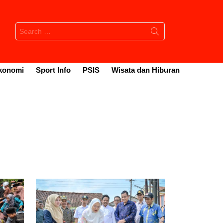
Search
for:
konomi
Sport Info
PSIS
Wisata dan Hiburan