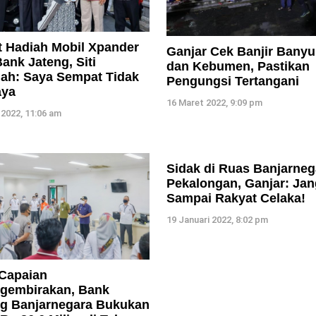
 Hadiah Mobil Xpander
Ganjar Cek Banjir Bany
Bank Jateng, Siti
dan Kebumen, Pastikan
ah: Saya Sempat Tidak
Pengungsi Tertangani
aya
16 Maret 2022, 9:09 pm
 2022, 11:06 am
Sidak di Ruas Banjarneg
Pekalongan, Ganjar: Ja
Sampai Rakyat Celaka!
19 Januari 2022, 8:02 pm
Capaian
gembirakan, Bank
ng Banjarnegara Bukukan