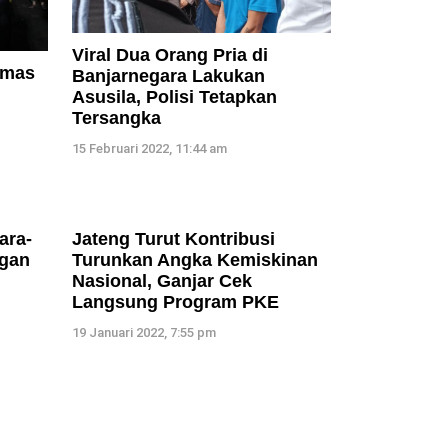
Viral Dua Orang Pria di
umas
Banjarnegara Lakukan
Asusila, Polisi Tetapkan
Tersangka
15 Februari 2022, 11:44 am
ara-
Jateng Turut Kontribusi
ngan
Turunkan Angka Kemiskinan
Nasional, Ganjar Cek
Langsung Program PKE
19 Januari 2022, 7:55 pm