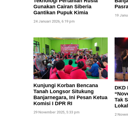
Teknologi Pertanian Rusia
Banj
Gunakan Cairan Siberia
Pasr
Gantikan Pupuk Kimia
19 Janu
24 Januari 2026, 6:19 pm
Kunjungi Korban Bencana
DKD 
Tanah Longsor Situkung
“Nov
Banjarnegara, Ini Pesan Ketua
Tak 
Komisi I DPR RI
Lokal
29 November 2025, 5:33 pm
2 Novem