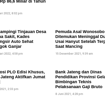
Rp 86,6 Miliar di Tahun
ri 2022, 8:02 pm
ampingi Tinjauan Desa
Pemuda Asal Wonosobo
a Sakit, Kades
Ditemukan Meninggal D
gsir Auto Sehat
Usai Hanyut Setelah Ter
gok Ganjar
Saat Mancing
ari 2022, 4:58 pm
15 Desember 2021, 9:39 am
osi PLO Edisi Khusus,
Bank Jateng dan Dinas
Jateng Aktifkan Jumat
Pendidikan Provinsi Gel
t
Bimbingan Teknis
Pelaksanaan Gaji Bruto
 2021, 2:33 pm
8 Juni 2021, 4:28 pm