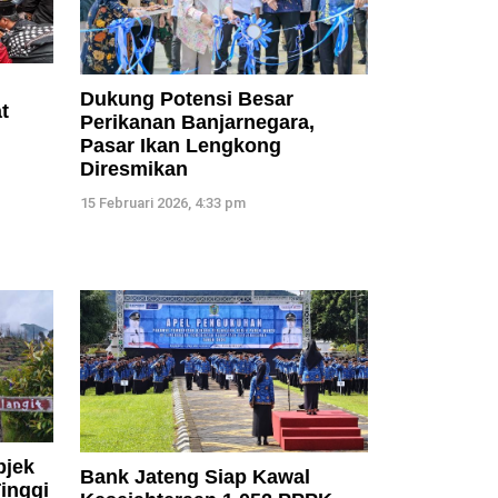
Dukung Potensi Besar
t
Perikanan Banjarnegara,
Pasar Ikan Lengkong
Diresmikan
15 Februari 2026, 4:33 pm
bjek
Bank Jateng Siap Kawal
inggi