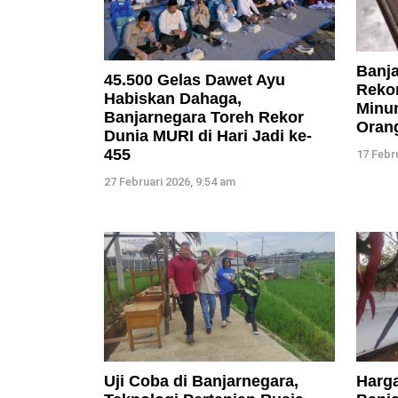
Banja
45.500 Gelas Dawet Ayu
Reko
Habiskan Dahaga,
Minu
Banjarnegara Toreh Rekor
Oran
Dunia MURI di Hari Jadi ke-
455
17 Febr
27 Februari 2026, 9:54 am
Uji Coba di Banjarnegara,
Harga