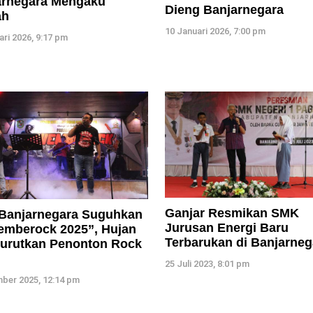
arnegara Mengaku
Dieng Banjarnegara
ah
10 Januari 2026, 7:00 pm
ari 2026, 9:17 pm
Ganjar Resmikan SMK
Banjarnegara Suguhkan
Jurusan Energi Baru
emberock 2025”, Hujan
Terbarukan di Banjarneg
Surutkan Penonton Rock
25 Juli 2023, 8:01 pm
ber 2025, 12:14 pm