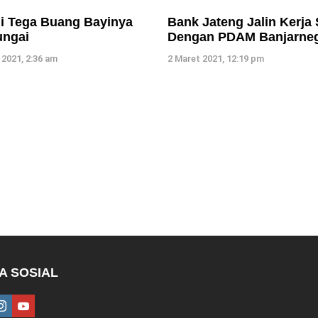
ni Tega Buang Bayinya
Bank Jateng Jalin Kerja
ungai
Dengan PDAM Banjarne
 2021, 2:36 am
2 Maret 2021, 12:19 pm
A SOSIAL
ebook
instagram
youtube