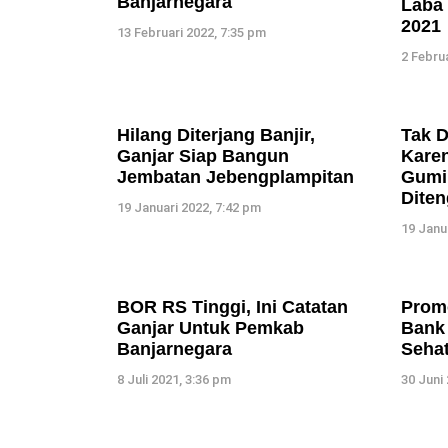
Banjarnegara
Laba 
2021
13 Februari 2022, 7:35 pm
2 Februa
Hilang Diterjang Banjir,
Tak D
Ganjar Siap Bangun
Karen
Jembatan Jebengplampitan
Gumin
Diten
19 Januari 2022, 7:42 pm
19 Janu
BOR RS Tinggi, Ini Catatan
Prom
Ganjar Untuk Pemkab
Bank 
Banjarnegara
Seha
8 Juli 2021, 3:36 pm
30 Juni