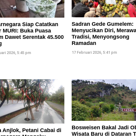
Sadran Gede Gumelem:
rnegara Siap Catatkan
Menyucikan Diri, Merawa
r MURI: Buka Puasa
Tradisi, Menyongsong
m Dawet Serentak 45.500
Ramadan
g
17 Februari 2026, 5:41 pm
uari 2026, 5:45 pm
Bosweisen Bakal Jadi O
 Anjlok, Petani Cabai di
Wisata Baru di Dataran T