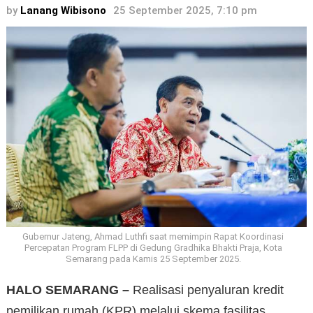
by
Lanang Wibisono
25 September 2025, 7:10 pm
Gubernur Jateng, Ahmad Luthfi saat memimpin Rapat Koordinasi
Percepatan Program FLPP di Gedung Gradhika Bhakti Praja, Kota
Semarang pada Kamis 25 September 2025.
HALO SEMARANG –
Realisasi penyaluran kredit
pemilikan rumah (KPR) melalui skema fasilitas