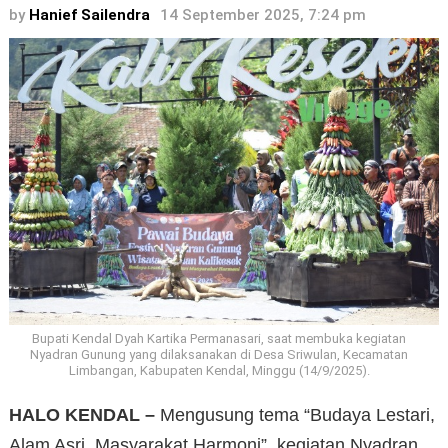
by
Hanief Sailendra
14 September 2025, 7:24 pm
Bupati Kendal Dyah Kartika Permanasari, saat membuka kegiatan
Nyadran Gunung yang dilaksanakan di Desa Sriwulan, Kecamatan
Limbangan, Kabupaten Kendal, Minggu (14/9/2025).
HALO KENDAL –
Mengusung tema “Budaya Lestari,
Alam Asri, Masyarakat Harmoni”, kegiatan Nyadran