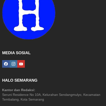
MEDIA SOSIAL
facebook
instagram
youtube
HALO SEMARANG
Kantor dan Redaksi:
Seruni Residence No 10A, Kelurahan Sendangmulyo, Kecamatan
Tembalang, Kota Semarang