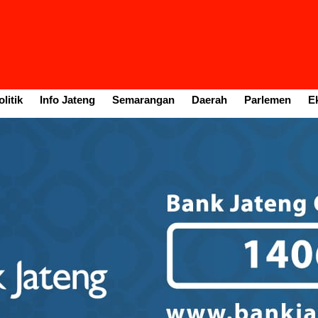
litik
Info Jateng
Semarangan
Daerah
Parlemen
E