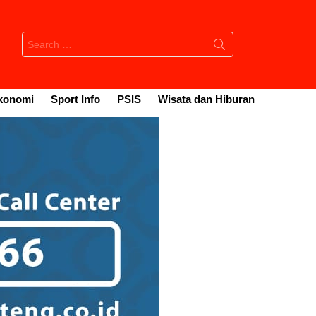
Search
for:
konomi
Sport Info
PSIS
Wisata dan Hiburan