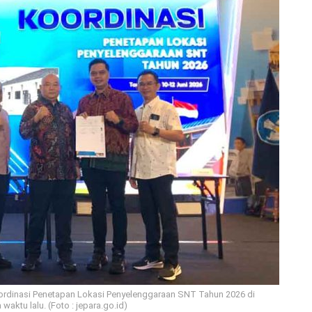
ordinasi Penetapan Lokasi Penyelenggaraan SNT Tahun 2026 di
aktu lalu. (Foto : jepara.go.id)