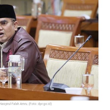
Nasyirul Falah Amru. (Foto: dpr.go.id)