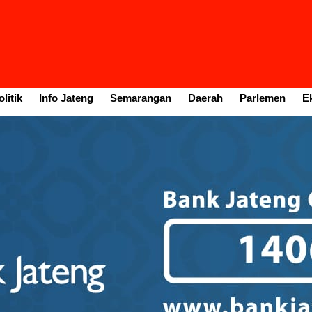
litik
Info Jateng
Semarangan
Daerah
Parlemen
E