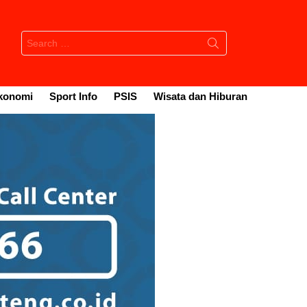
Search
for:
konomi
Sport Info
PSIS
Wisata dan Hiburan