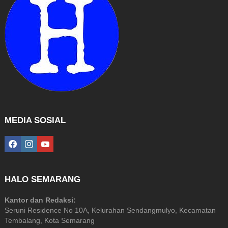
MEDIA SOSIAL
facebook
instagram
youtube
HALO SEMARANG
Kantor dan Redaksi:
Seruni Residence No 10A, Kelurahan Sendangmulyo, Kecamatan
Tembalang, Kota Semarang