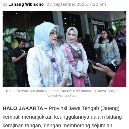
by
Lanang Wibisono
23 September 2025, 7:22 pm
Ketua Dewan Kerajinan Nasional Daerah (Dekranasda) Jawa Tengah,
Nawal Arafah Yasin.
HALO JAKARTA –
Provinsi Jawa Tengah (Jateng)
kembali menunjukkan keunggulannya dalam bidang
kerajinan tangan, dengan memborong sejumlah