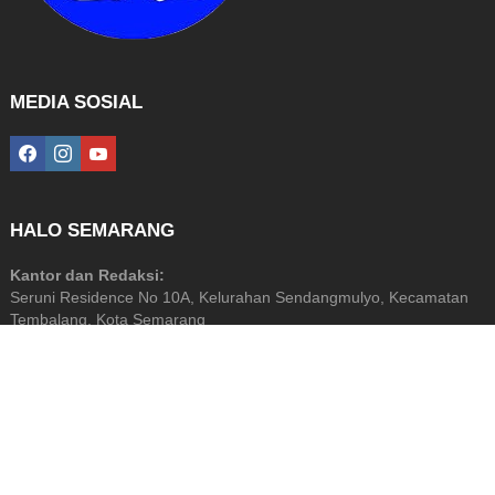
MEDIA SOSIAL
facebook
instagram
youtube
HALO SEMARANG
Kantor dan Redaksi:
Seruni Residence No 10A, Kelurahan Sendangmulyo, Kecamatan
Tembalang, Kota Semarang
Diterbitkan Oleh: PT Halo Media Perkasa
NIB: 9120201872799
© 2026 by Halo Semarang