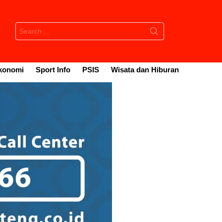
Search
for:
konomi
Sport Info
PSIS
Wisata dan Hiburan