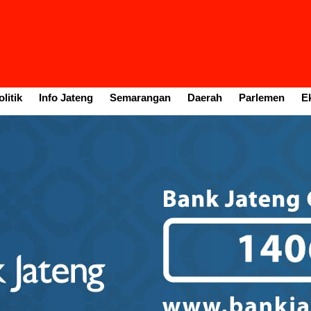
litik
Info Jateng
Semarangan
Daerah
Parlemen
E