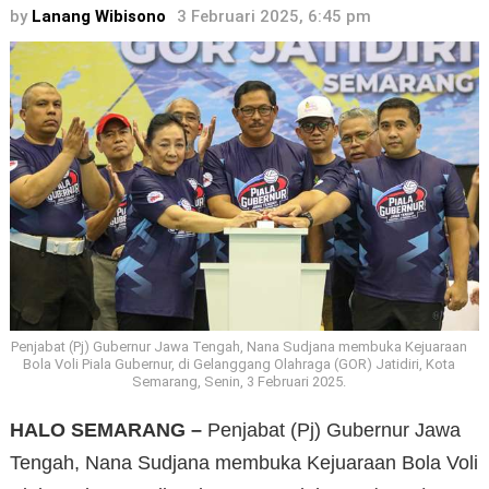
by
Lanang Wibisono
3 Februari 2025, 6:45 pm
Penjabat (Pj) Gubernur Jawa Tengah, Nana Sudjana membuka Kejuaraan
Bola Voli Piala Gubernur, di Gelanggang Olahraga (GOR) Jatidiri, Kota
Semarang, Senin, 3 Februari 2025.
HALO SEMARANG –
Penjabat (Pj) Gubernur Jawa
Tengah, Nana Sudjana membuka Kejuaraan Bola Voli