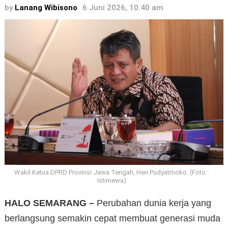
by
Lanang Wibisono
6 Juni 2026, 10:40 am
Wakil Ketua DPRD Provinsi Jawa Tengah, Heri Pudyatmoko. (Foto :
Istimewa)
HALO SEMARANG –
Perubahan dunia kerja yang
berlangsung semakin cepat membuat generasi muda