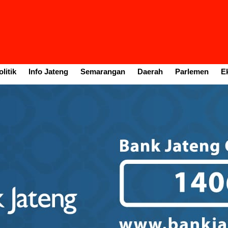
litik
Info Jateng
Semarangan
Daerah
Parlemen
E