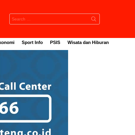
Search
for:
konomi
Sport Info
PSIS
Wisata dan Hiburan