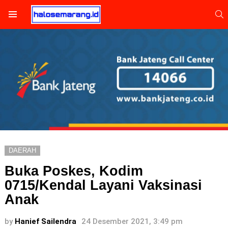
S
Menu
DAERAH
Buka Poskes, Kodim
0715/Kendal Layani Vaksinasi
Anak
by
Hanief Sailendra
24 Desember 2021, 3:49 pm