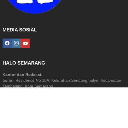
MEDIA SOSIAL
facebook
instagram
youtube
HALO SEMARANG
Kantor dan Redaksi:
Seruni Residence No 10A, Kelurahan Sendangmulyo, Kecamatan
Tembalang, Kota Semarang
Diterbitkan Oleh: PT Halo Media Perkasa
NIB: 9120201872799