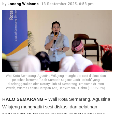
by
Lanang Wibisono
13 September 2025, 6:58 pm
Wali Kota Semarang, Agustina Wilujeng menghadiri sesi diskusi dan
pelatihan bertema “Olah Sampah Organik Jadi Berkah” yang
diselenggarakan oleh Rotary Club of Semarang Bimasena di Panti
Wreda, Wisma Lansia Harapan Asri, Banyumanik, Sabtu (13/9/2025).
HALO SEMARANG –
Wali Kota Semarang, Agustina
Wilujeng menghadiri sesi diskusi dan pelatihan