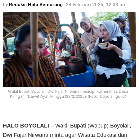
by
Redaksi Halo Semarang
24 Februari 2025, 12:33 pm
Wakil Bupati Boyolali, Dwi Fajar Nirwana mecicipi kuliner khas Desa
Kiringan, "Dawet Ayu", Minggu (23/2/2025). (Foto : boyolali.go.id)
HALO BOYOLALI
– Wakil Bupati (Wabup) Boyolali,
Dwi Fajar Nirwana minta agar Wisata Edukasi dan