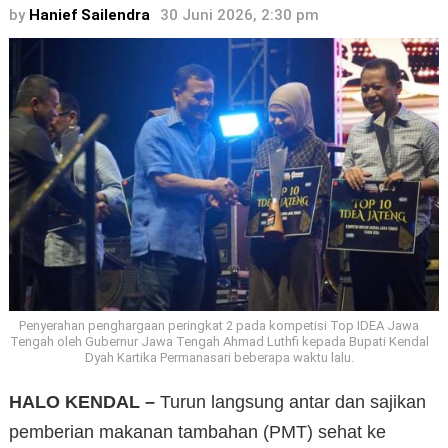
by
Hanief Sailendra
30 Juni 2026, 2:30 pm
Penyerahan penghargaan peringkat 2 pada kompetisi Top IDEA Jawa
Tengah oleh Gubernur Jawa Tengah Ahmad Luthfi kepada Bupati Kendal
Dyah Kartika Permanasari beberapa waktu lalu.
HALO KENDAL –
Turun langsung antar dan sajikan
pemberian makanan tambahan (PMT) sehat ke