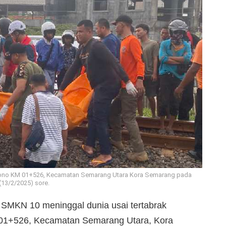
rosono KM 01+526, Kecamatan Semarang Utara Kora Semarang pada
(13/2/2025) sore.
 SMKN 10 meninggal dunia usai tertabrak
M 01+526, Kecamatan Semarang Utara, Kora