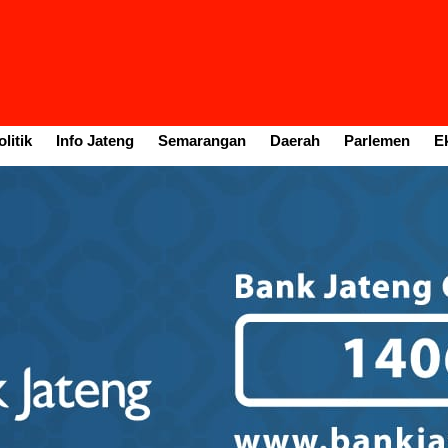
litik
Info Jateng
Semarangan
Daerah
Parlemen
E