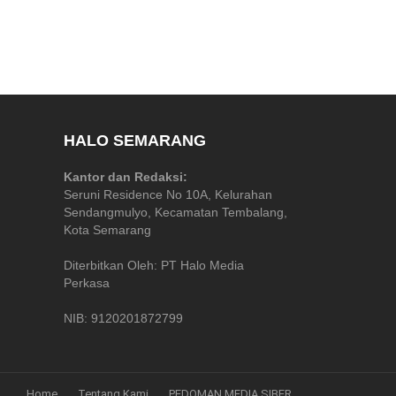
HALO SEMARANG
Kantor dan Redaksi:
Seruni Residence No 10A, Kelurahan
Sendangmulyo, Kecamatan Tembalang,
Kota Semarang
Diterbitkan Oleh: PT Halo Media
Perkasa
NIB: 9120201872799
Home
Tentang Kami
PEDOMAN MEDIA SIBER