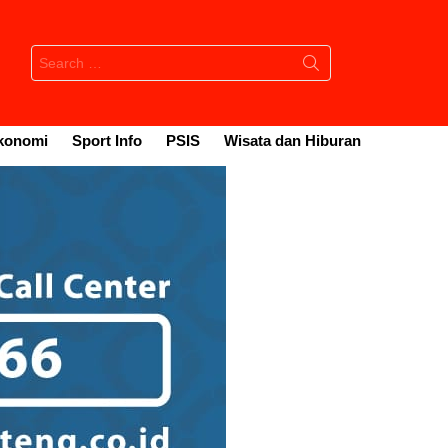
Search
for:
konomi
Sport Info
PSIS
Wisata dan Hiburan