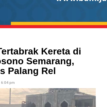
ertabrak Kereta di
rosono Semarang,
s Palang Rel
, 6:04 pm