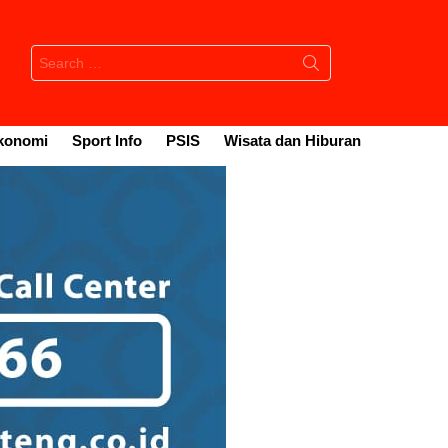
Search
for:
konomi
Sport Info
PSIS
Wisata dan Hiburan