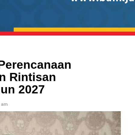
Perencanaan
 Rintisan
hun 2027
5 am