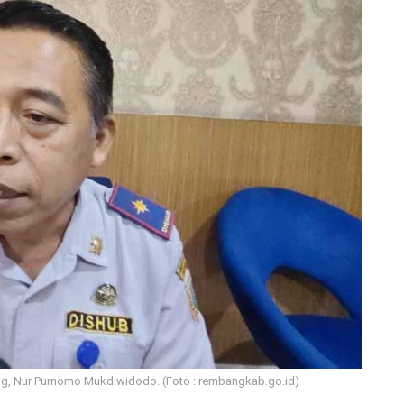
, Nur Purnomo Mukdiwidodo. (Foto : rembangkab.go.id)