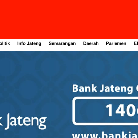
litik
Info Jateng
Semarangan
Daerah
Parlemen
E