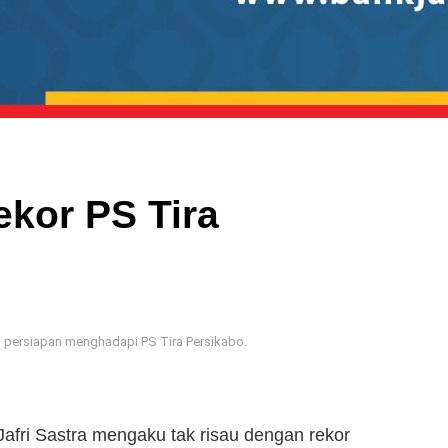
ekor PS Tira
m persiapan menghadapi PS Tira Persikabo.
Jafri Sastra mengaku tak risau dengan rekor