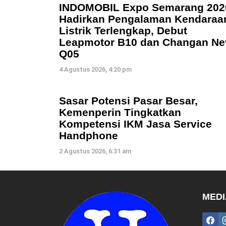
INDOMOBIL Expo Semarang 202
Hadirkan Pengalaman Kendaraa
Listrik Terlengkap, Debut
Leapmotor B10 dan Changan Ne
Q05
4 Agustus 2026, 4:20 pm
Sasar Potensi Pasar Besar,
Kemenperin Tingkatkan
Kompetensi IKM Jasa Service
Handphone
2 Agustus 2026, 6:31 am
MEDI
fac