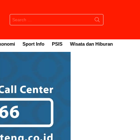
Search
for:
konomi
Sport Info
PSIS
Wisata dan Hiburan