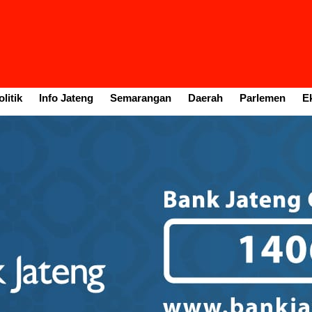
litik
Info Jateng
Semarangan
Daerah
Parlemen
E