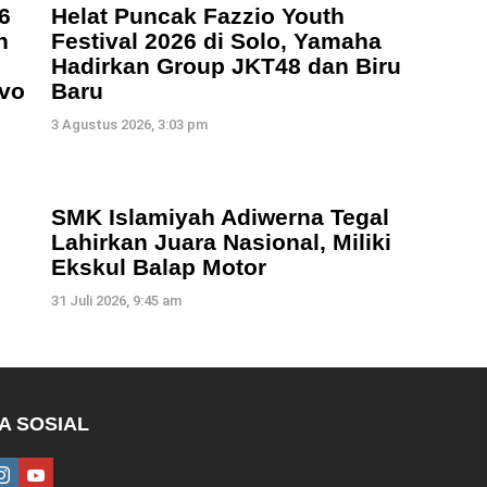
6
Helat Puncak Fazzio Youth
n
Festival 2026 di Solo, Yamaha
Hadirkan Group JKT48 dan Biru
vo
Baru
3 Agustus 2026, 3:03 pm
SMK Islamiyah Adiwerna Tegal
Lahirkan Juara Nasional, Miliki
Ekskul Balap Motor
31 Juli 2026, 9:45 am
A SOSIAL
ebook
instagram
youtube