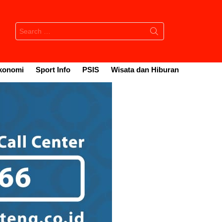
Search
for:
konomi
Sport Info
PSIS
Wisata dan Hiburan