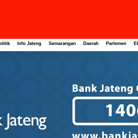
litik
Info Jateng
Semarangan
Daerah
Parlemen
E