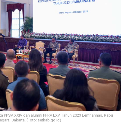
ta PPSA XXIV dan alumni PPRA LXV Tahun 2023 Lemhannas, Rabu
egara, Jakarta. (Foto: setkab.go.id)