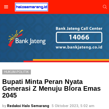
S
Menu
HUKUM-POLITIK
Bupati Minta Peran Nyata
Generasi Z Menuju Blora Emas
2045
by
Redaksi Halo Semarang
5 Oktober 2023, 5:02 am