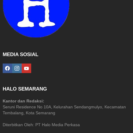
MEDIA SOSIAL
facebook
instagram
youtube
HALO SEMARANG
Kantor dan Redaksi:
Seruni Residence No 10A, Kelurahan Sendangmulyo, Kecamatan
Tembalang, Kota Semarang
Diterbitkan Oleh: PT Halo Media Perkasa