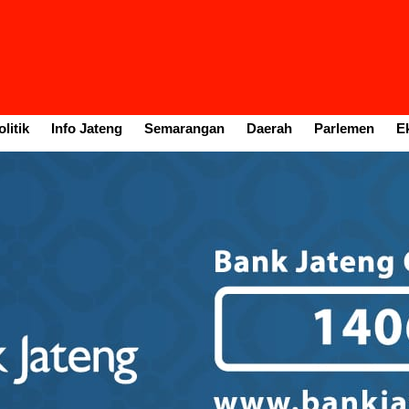
litik
Info Jateng
Semarangan
Daerah
Parlemen
E