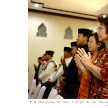
Umat lintas agama menghadiri acara peluncuran gerakan 
: k