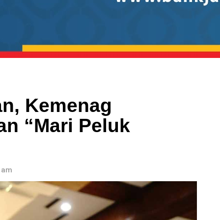
an, Kemenag
n “Mari Peluk
0 am