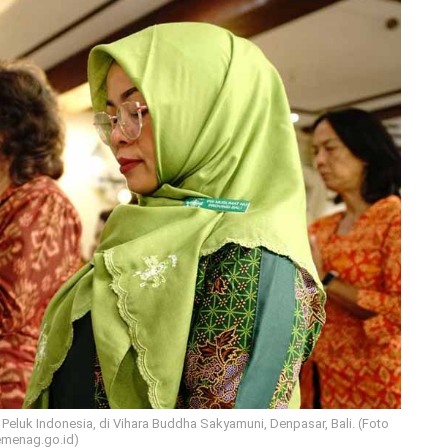
Peluk Indonesia, di Vihara Buddha Sakyamuni, Denpasar, Bali. (Foto
emenag.go.id)