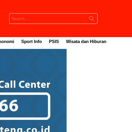
Search
for:
konomi
Sport Info
PSIS
Wisata dan Hiburan