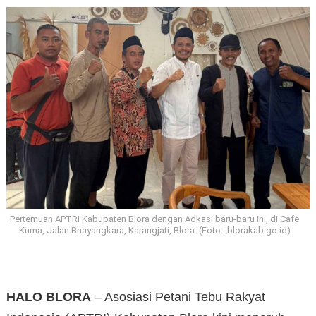
Pertemuan APTRI Kabupaten Blora dengan Adkasi baru-baru ini, di Cafe
Kuma, Jalan Bhayangkara, Karangjati, Blora. (Foto : blorakab.go.id)
HALO BLORA
– Asosiasi Petani Tebu Rakyat