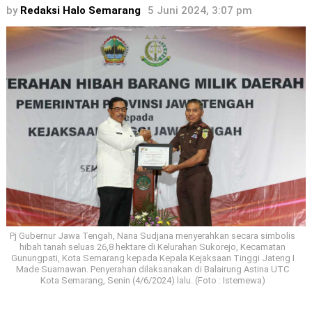
by
Redaksi Halo Semarang
5 Juni 2024, 3:07 pm
Pj Gubernur Jawa Tengah, Nana Sudjana menyerahkan secara simbolis
hibah tanah seluas 26,8 hektare di Kelurahan Sukorejo, Kecamatan
Gunungpati, Kota Semarang kepada Kepala Kejaksaan Tinggi Jateng I
Made Suarnawan. Penyerahan dilaksanakan di Balairung Astina UTC
Kota Semarang, Senin (4/6/2024) lalu. (Foto : Istemewa)