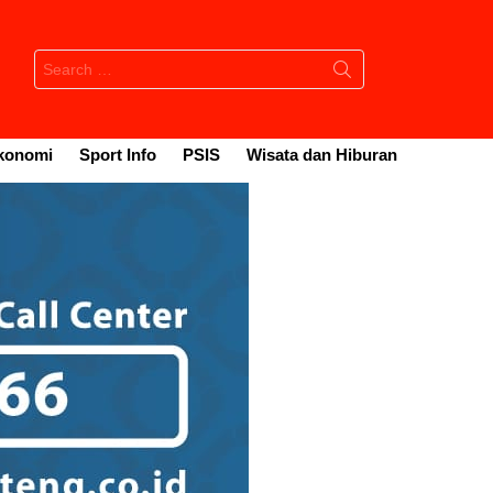
Search
for:
konomi
Sport Info
PSIS
Wisata dan Hiburan