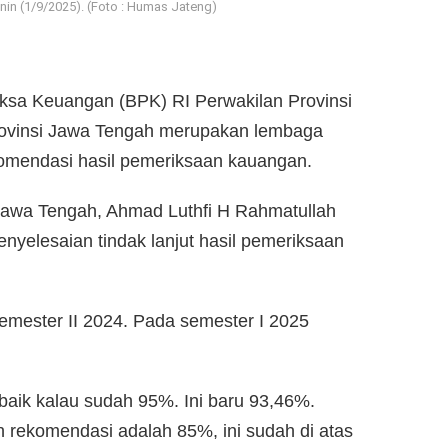
in (1/9/2025). (Foto : Humas Jateng)
sa Keuangan (BPK) RI Perwakilan Provinsi
rovinsi Jawa Tengah merupakan lembaga
komendasi hasil pemeriksaan kauangan.
Jawa Tengah, Ahmad Luthfi H Rahmatullah
yelesaian tindak lanjut hasil pemeriksaan
mester II 2024. Pada semester I 2025
baik kalau sudah 95%. Ini baru 93,46%.
 rekomendasi adalah 85%, ini sudah di atas