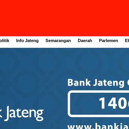
litik
Info Jateng
Semarangan
Daerah
Parlemen
E