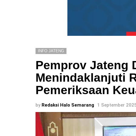
INFO JATENG
Pemprov Jateng D
Menindaklanjuti 
Pemeriksaan Ke
by
Redaksi Halo Semarang
1 September 2025