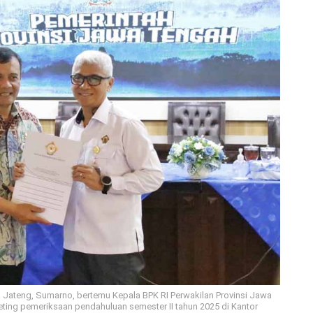
Jateng, Sumarno, bertemu Kepala BPK RI Perwakilan Provinsi Jawa
ting pemeriksaan pendahuluan semester II tahun 2025 di Kantor