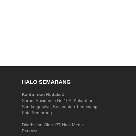
HALO SEMARANG
Kantor dan Redaksi:
Seruni Residence No 10A, Kelurahan
Sendangmulyo, Kecamatan Tembalang,
Kota Semarang
Diterbitkan Oleh: PT Halo Media
Perkasa