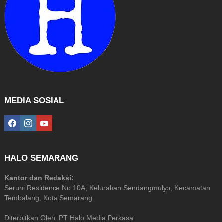
MEDIA SOSIAL
facebook
instagram
youtube
HALO SEMARANG
Kantor dan Redaksi:
Seruni Residence No 10A, Kelurahan Sendangmulyo, Kecamatan
Tembalang, Kota Semarang
Diterbitkan Oleh: PT Halo Media Perkasa