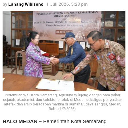
by
Lanang Wibisono
1 Juli 2026, 5:23 pm
Pertemuan Wali Kota Semarang, Agustina Wilujeng dengan para pakar
sejarah, akademisi, dan kolektor artefak di Medan sekaligus penyerahan
artefak dan arsip peradaban maritim di Rumah Budaya Tangga, Medan,
Rabu (1/7/2026).
HALO MEDAN –
Pemerintah Kota Semarang