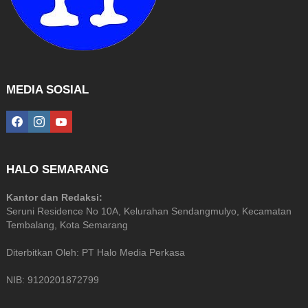
MEDIA SOSIAL
facebook
instagram
youtube
HALO SEMARANG
Kantor dan Redaksi:
Seruni Residence No 10A, Kelurahan Sendangmulyo, Kecamatan
Tembalang, Kota Semarang
Diterbitkan Oleh: PT Halo Media Perkasa
NIB: 9120201872799