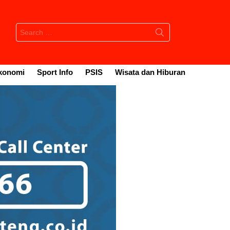
Search
for:
konomi
Sport Info
PSIS
Wisata dan Hiburan