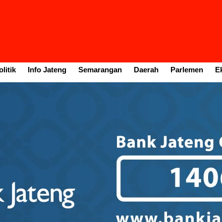
litik
Info Jateng
Semarangan
Daerah
Parlemen
E