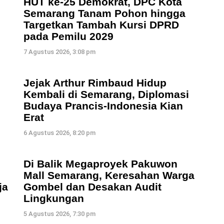
HUT ke-25 Demokrat, DPC Kota
Semarang Tanam Pohon hingga
Targetkan Tambah Kursi DPRD
pada Pemilu 2029
7 Agustus 2026, 3:08 pm
i
Jejak Arthur Rimbaud Hidup
Kembali di Semarang, Diplomasi
Budaya Prancis-Indonesia Kian
Erat
6 Agustus 2026, 8:20 pm
Di Balik Megaproyek Pakuwon
Mall Semarang, Keresahan Warga
ja
Gombel dan Desakan Audit
Lingkungan
5 Agustus 2026, 7:30 pm