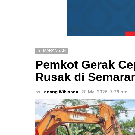
SEMARANGAN
Pemkot Gerak Cep
Rusak di Semaran
by
Lanang Wibisono
28 Mei 2026, 7:39 pm