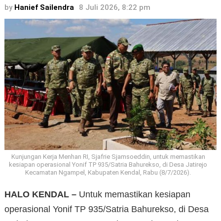
by
Hanief Sailendra
8 Juli 2026, 8:22 pm
Kunjungan Kerja Menhan RI, Sjafrie Sjamsoeddin, untuk memastikan
kesiapan operasional Yonif TP 935/Satria Bahurekso, di Desa Jatirejo
Kecamatan Ngampel, Kabupaten Kendal, Rabu (8/7/2026).
HALO KENDAL –
Untuk memastikan kesiapan
operasional Yonif TP 935/Satria Bahurekso, di Desa