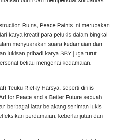
lamatkan bumi dan memperkuat solidaritas
struction Ruins, Peace Paints ini merupakan
i karya kreatif para pelukis dalam bingkai
alam menyuarakan suara kedamaian dan
pan lukisan pribadi karya SBY juga turut
personal beliau mengenai kedamaian,
f) Teuku Riefky Harsya, seperti dirilis
 for Peace and a Better Future sebuah
n berbagai latar belakang seniman lukis
efleksikan perdamaian, keberlanjutan dan