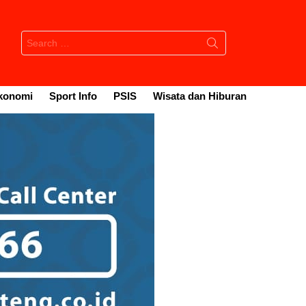
Search
for:
konomi
Sport Info
PSIS
Wisata dan Hiburan