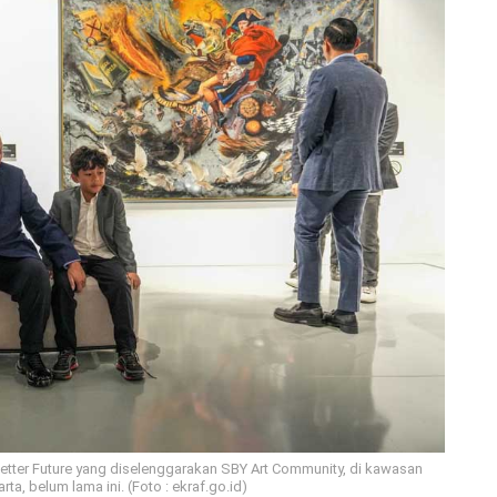
 Better Future yang diselenggarakan SBY Art Community, di kawasan
ta, belum lama ini. (Foto : ekraf.go.id)