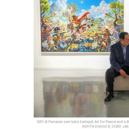
SBY di Pameran seni lukis bertajuk Art for Peace and a
ASHTA District 8, SCBD Jakar