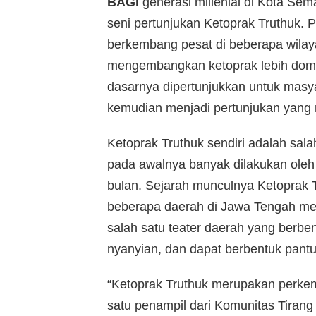
BAGI
generasi millenial di Kota Se
seni pertunjukan Ketoprak Truthuk. P
berkembang pesat di beberapa wilay
mengembangkan ketoprak lebih domin
dasarnya dipertunjukkan untuk mas
kemudian menjadi pertunjukan yang m
Ketoprak Truthuk sendiri adalah salah
pada awalnya banyak dilakukan ole
bulan. Sejarah munculnya Ketoprak
beberapa daerah di Jawa Tengah memil
salah satu teater daerah yang berbent
nyanyian, dan dapat berbentuk pantun,
“Ketoprak Truthuk merupakan perkem
satu penampil dari Komunitas Tiran