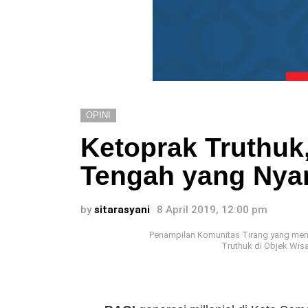
OPINI
Ketoprak Truthuk
Tengah yang Nya
by
sitarasyani
8 April 2019, 12:00 pm
Penampilan Komunitas Tirang yang men
Truthuk di Objek Wisa