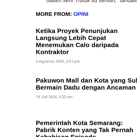
dalam seni Trutuk itu sendiri,” tanda
MORE FROM:
OPINI
Ketika Proyek Penunjukan
Langsung Lebih Cepat
Menemukan Calo daripada
Kontraktor
6 Agustus 2026, 2:31 pm
Pakuwon Mall dan Kota yang Su
Bermain Dadu dengan Ancaman
15 Juli 2026, 9:23 am
Pemerintah Kota Semarang:
Pabrik Konten yang Tak Pernah
Kehabisan Episode