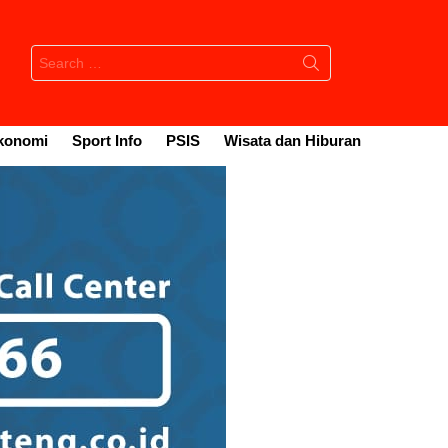
Search
for:
konomi
Sport Info
PSIS
Wisata dan Hiburan