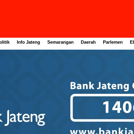
litik
Info Jateng
Semarangan
Daerah
Parlemen
E