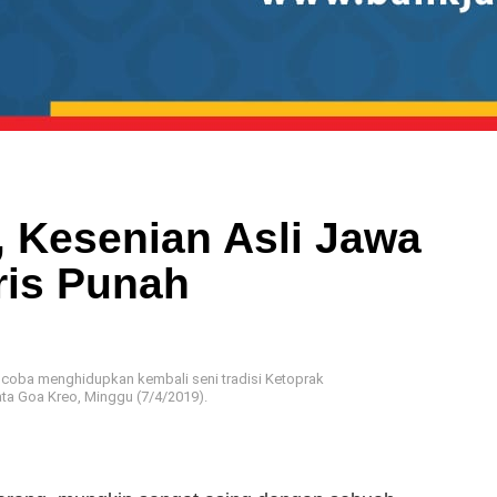
, Kesenian Asli Jawa
ris Punah
coba menghidupkan kembali seni tradisi Ketoprak
ta Goa Kreo, Minggu (7/4/2019).