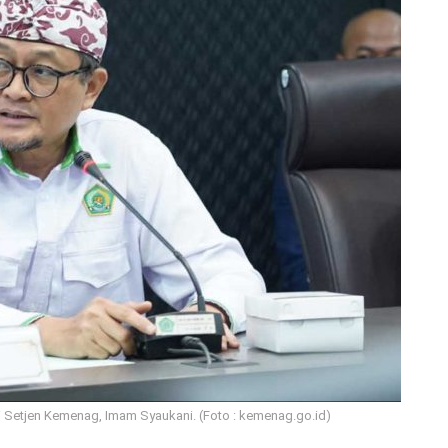
 Setjen Kemenag, Imam Syaukani. (Foto : kemenag.go.id)