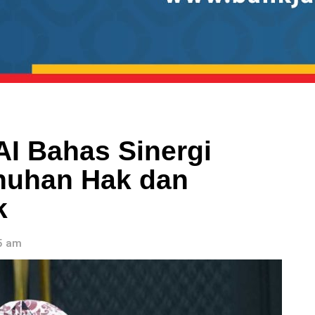
I Bahas Sinergi
nuhan Hak dan
k
55 am