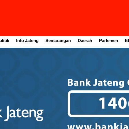
litik
Info Jateng
Semarangan
Daerah
Parlemen
E