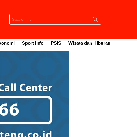
Search
for:
konomi
Sport Info
PSIS
Wisata dan Hiburan