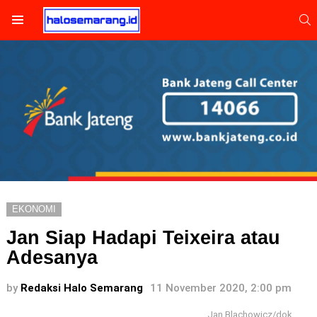
S
Menu
EKONOMI
Jan Siap Hadapi Teixeira atau
Adesanya
by
Redaksi Halo Semarang
11 November 2020, 2:00 pm
Jan Blachowicz/dok.