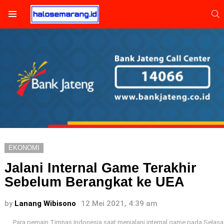
S
Menu
EKONOMI
Jalani Internal Game Terakhir
Sebelum Berangkat ke UEA
by
Lanang Wibisono
12 Mei 2021, 4:39 am
Para pemain Timnas Indonesia saat menjalani internal game pada Selasa