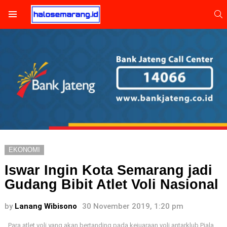
S
Menu
EKONOMI
Iswar Ingin Kota Semarang jadi
Gudang Bibit Atlet Voli Nasional
by
Lanang Wibisono
30 November 2019, 1:20 pm
Para atlet voli yang akan bertanding pada kejuaraan voli antarklub Piala