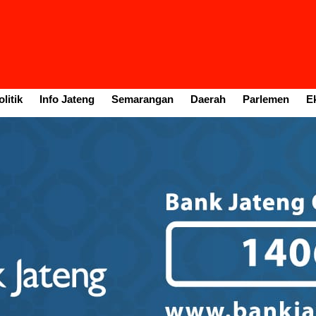
litik
Info Jateng
Semarangan
Daerah
Parlemen
E