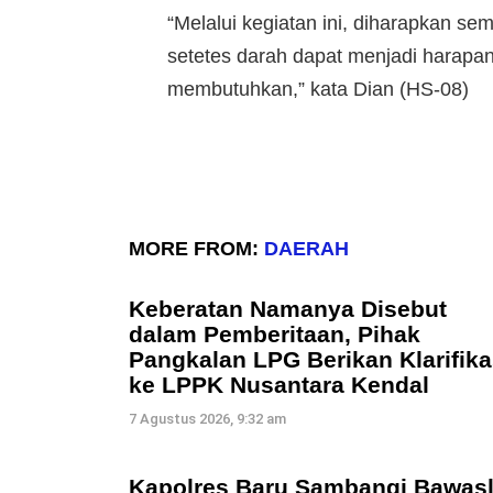
“Melalui kegiatan ini, diharapkan 
setetes darah dapat menjadi harapa
membutuhkan,” kata Dian (HS-08)
MORE FROM:
DAERAH
Keberatan Namanya Disebut
dalam Pemberitaan, Pihak
Pangkalan LPG Berikan Klarifika
ke LPPK Nusantara Kendal
7 Agustus 2026, 9:32 am
Kapolres Baru Sambangi Bawas