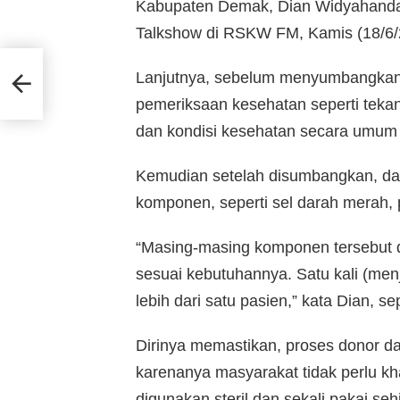
Kabupaten Demak, Dian Widyahanda
Talkshow di RSKW FM, Kamis (18/6/
ak
Lanjutnya, sebelum menyumbangkan 
pemeriksaan kesehatan seperti tekan
dan kondisi kesehatan secara umum t
Kemudian setelah disumbangkan, da
komponen, seperti sel darah merah, 
“Masing-masing komponen tersebut d
sesuai kebutuhannya. Satu kali (me
lebih dari satu pasien,” kata Dian, sepe
Dirinya memastikan, proses donor d
karenanya masyarakat tidak perlu k
digunakan steril dan sekali pakai s