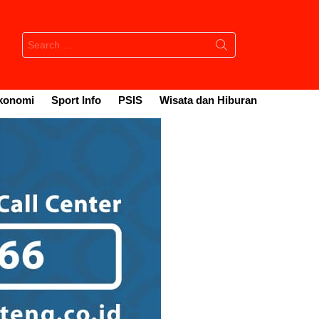
Search
for:
konomi
Sport Info
PSIS
Wisata dan Hiburan