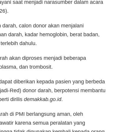
yani saat menjadi narasumber dalam acara
26).
darah, calon donor akan menjalani
an darah, kadar hemoglobin, berat badan,
erlebih dahulu.
rah akan diproses menjadi beberapa
plasma, dan trombosit.
apat diberikan kepada pasien yang berbeda
njadi-Red) donor darah, berpotensi membantu
rti dirilis
demakkab.go.id
.
arah di PMI berlangsung aman, oleh
hawatir karena semua peralatan yang
ehingga tidak digunakan kembali kepada orang