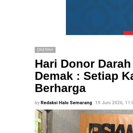
DAERAH
Hari Donor Darah
Demak : Setiap K
Berharga
by
Redaksi Halo Semarang
19 Juni 2026, 11