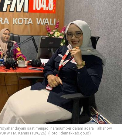
idyahandayani saat menjadi narasumber dalam acara Talkshow
 RSKW FM, Kamis (18/6/26). (Foto : demakkab.go.id)