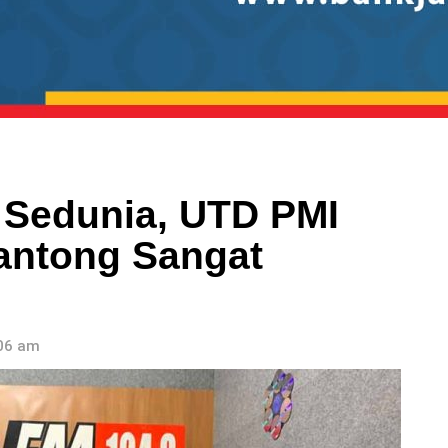
 Sedunia, UTD PMI
antong Sangat
:06 am