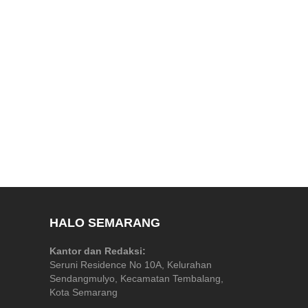
HALO SEMARANG
Kantor dan Redaksi:
Seruni Residence No 10A, Kelurahan
Sendangmulyo, Kecamatan Tembalang,
Kota Semarang