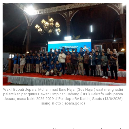
Wakil Bupati Jepara, Muhammad Ibnu Hajar (Gus Hajar) saat menghadiri
pelantikan pengurus Dewan Pimpinan Cabang (DPC) Gekrafs Kabupaten
Jepara, masa bakti 2026-2029 di Pendopo RA Kartini, Sabtu (13/6/2026)
siang. (Foto : jepara.go.id)