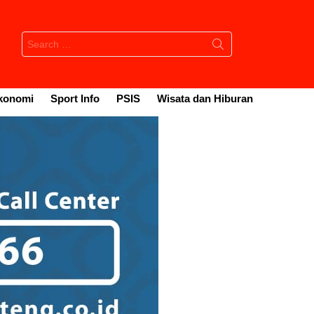
Search
for:
konomi
Sport Info
PSIS
Wisata dan Hiburan