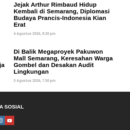
i
Jejak Arthur Rimbaud Hidup
Kembali di Semarang, Diplomasi
Budaya Prancis-Indonesia Kian
Erat
6 Agustus 2026, 8:20 pm
Di Balik Megaproyek Pakuwon
Mall Semarang, Keresahan Warga
ja
Gombel dan Desakan Audit
Lingkungan
5 Agustus 2026, 7:30 pm
A SOSIAL
ebook
instagram
youtube