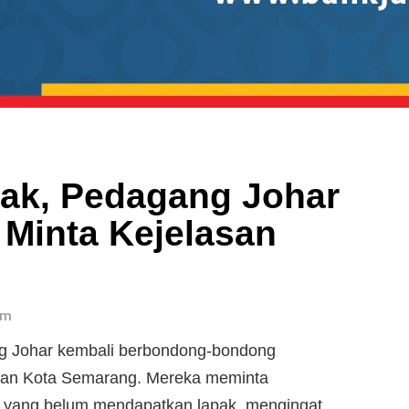
ak, Pedagang Johar
 Minta Kejelasan
am
g Johar kembali berbondong-bondong
gan Kota Semarang. Mereka meminta
g yang belum mendapatkan lapak, mengingat