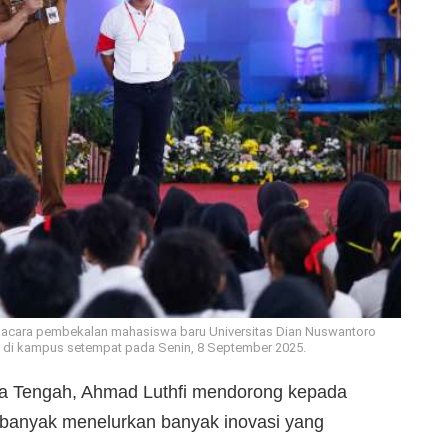
 acara pembekalan mahasiswa baru Universitas Dian Nuswantoro
5 di kampus setempat pada Senin, 8 September 2025.
 Tengah, Ahmad Luthfi mendorong kepada
 banyak menelurkan banyak inovasi yang