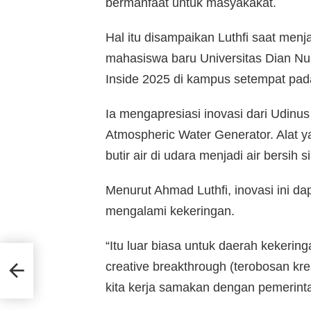
bermanfaat untuk masyakakat.
Hal itu disampaikan Luthfi saat men
mahasiswa baru Universitas Dian N
Inside 2025 di kampus setempat pad
Ia mengapresiasi inovasi dari Udin
Atmospheric Water Generator. Alat 
butir air di udara menjadi air bersih 
Menurut Ahmad Luthfi, inovasi ini d
mengalami kekeringan.
“Itu luar biasa untuk daerah kekeri
us
creative breakthrough (terobosan kreat
antri
kita kerja samakan dengan pemerinta