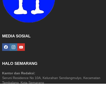
MEDIA SOSIAL
facebook
instagram
youtube
HALO SEMARANG
Kantor dan Redaksi:
Seruni Residence No 10A, Kelurahan Sendangmulyo, Kecamatan
Tembalang, Kota Semarang
Diterbitkan Oleh: PT Halo Media Perkasa
NIB: 9120201872799