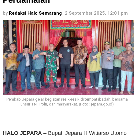
Perdamaian
by
Redaksi Halo Semarang
2 September 2025, 12:01 pm
Pemkab Jepara gelar kegiatan resik-resik di tempat ibadah, bersama
unsur TNI, Polri, dan masyarakat. (Foto : jepara.go.id)
HALO JEPARA
– Bupati Jepara H Witiarso Utomo