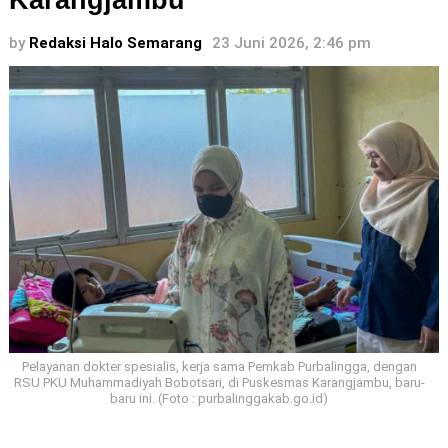
Karangjambu
by
Redaksi Halo Semarang
23 Juni 2026, 2:46 pm
Pelayanan dokter spesialis, kerja sama Pemkab Purbalingga, dengan
RSU PKU Muhammadiyah Bobotsari, di Puskesmas Karangjambu, baru-
baru ini. (Foto : purbalinggakab.go.id)