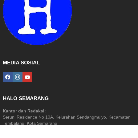
MEDIA SOSIAL
facebook
instagram
youtube
HALO SEMARANG
Kantor dan Redaksi:
Seruni Residence No 10A, Kelurahan Sendangmulyo, Kecamatan
Tembalang, Kota Semarang
Diterbitkan Oleh: PT Halo Media Perkasa